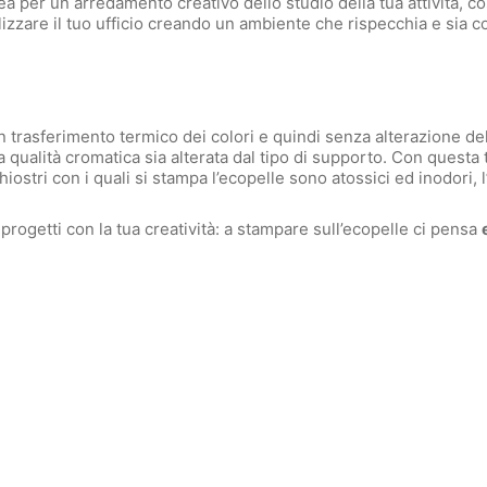
 per un arredamento creativo dello studio della tua attività, cos
zzare il tuo ufficio creando un ambiente che rispecchia e sia co
asferimento termico dei colori e quindi senza alterazione della 
 qualità cromatica sia alterata dal tipo di supporto. Con questa t
ostri con i quali si stampa l’ecopelle sono atossici ed inodori, l
progetti con la tua creatività: a stampare sull’ecopelle ci pensa