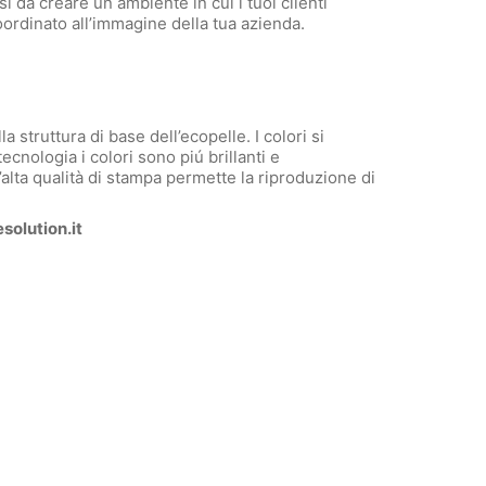
ì da creare un ambiente in cui i tuoi clienti
ordinato all’immagine della tua azienda.
struttura di base dell’ecopelle. I colori si
ecnologia i colori sono piú brillanti e
’alta qualità di stampa permette la riproduzione di
esolution.it