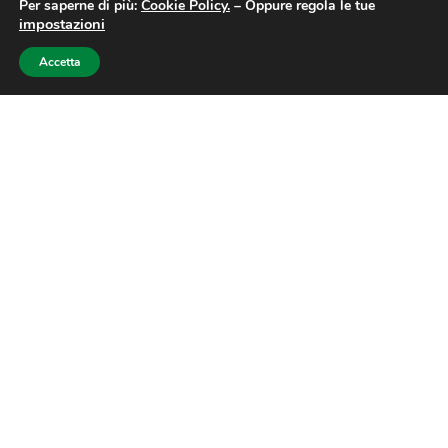
Per saperne di più:
Cookie Policy.
–
Oppure regola le tue
impostazioni
Accetta
Dal Blog
Come la pensiamo…
attraverso i nostri lavori giorno dopo giorno.