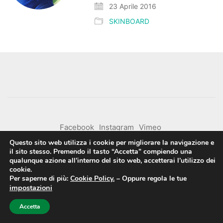
23 Aprile 2016
SKINBOARD
Facebook
Instagram
Vimeo
Questo sito web utilizza i cookie per migliorare la navigazione e
il sito stesso. Premendo il tasto “Accetta” compiendo una
Cookie Policy
-
Privacy Policy
qualunque azione all’interno del sito web, accetterai l’utilizzo dei
© Copyright 2015. Powered by
Soluzioni CQuadro
. All
cookie.
Rights Reserved.
Per saperne di più:
Cookie Policy.
–
Oppure regola le tue
impostazioni
Accetta