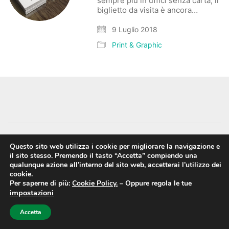
sempre più in uffici senza carta, il
biglietto da visita è ancora…
9 Luglio 2018
Print & Graphic
Questo sito web utilizza i cookie per migliorare la navigazione e
Facebook
Instagram
Vimeo
il sito stesso. Premendo il tasto “Accetta” compiendo una
qualunque azione all’interno del sito web, accetterai l’utilizzo dei
cookie.
Cookie Policy
-
Privacy Policy
Per saperne di più:
Cookie Policy.
–
Oppure regola le tue
© Copyright 2015. Powered by
Soluzioni CQuadro
. All
impostazioni
Rights Reserved.
Accetta