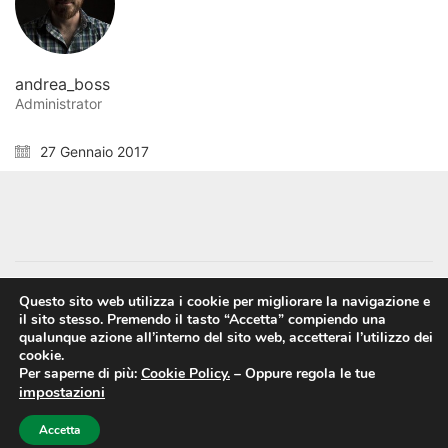
andrea_boss
Administrator
27 Gennaio 2017
Questo sito web utilizza i cookie per migliorare la navigazione e
il sito stesso. Premendo il tasto “Accetta” compiendo una
Facebook
Instagram
Vimeo
qualunque azione all’interno del sito web, accetterai l’utilizzo dei
cookie.
Per saperne di più:
Cookie Policy.
–
Oppure regola le tue
Cookie Policy
-
Privacy Policy
impostazioni
© Copyright 2015. Powered by
Soluzioni CQuadro
. All
Rights Reserved.
Accetta